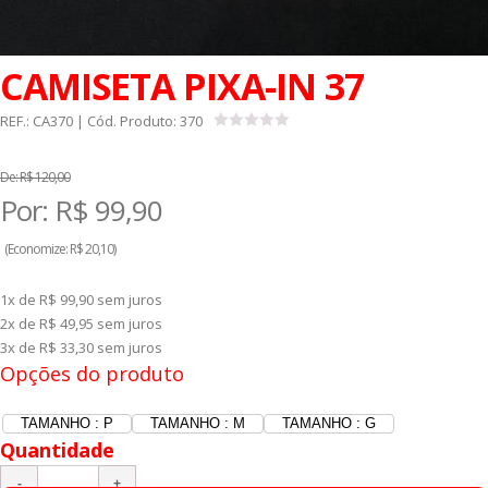
CAMISETA PIXA-IN 37
REF.:
CA370
| Cód. Produto:
370
De:
R$ 120,00
Por:
R$
99,90
(
Economize:
R$ 20,10)
1x de R$ 99,90
sem juros
2x de R$ 49,95
sem juros
3x de R$ 33,30
sem juros
Opções do produto
TAMANHO : P
TAMANHO : M
TAMANHO : G
Quantidade