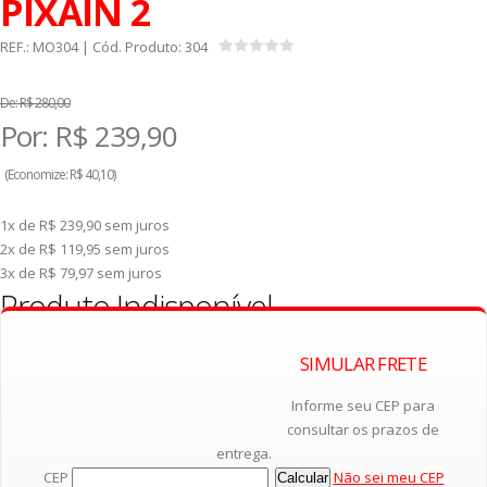
PIXAIN 2
REF.:
MO304
| Cód. Produto:
304
De:
R$ 280,00
Por:
R$
239,90
(
Economize:
R$ 40,10)
1x de R$ 239,90
sem juros
2x de R$ 119,95
sem juros
3x de R$ 79,97
sem juros
Produto Indisponível
SIMULAR FRETE
Avise-me quando estiver disponível.
Informe seu CEP para
consultar os prazos de
entrega.
CEP
Não sei meu CEP