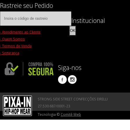
Rastreie seu Pedido
Institucional
OK
- Atendimento ao Cliente
- Quem Somos
- Termos de Venda
- Segurança
Siga-nos
STRONG SIDE STREET CONFECÇÕES EIRELLI
27.530.687/0001-23
Tecnologia ©
Comitê Web