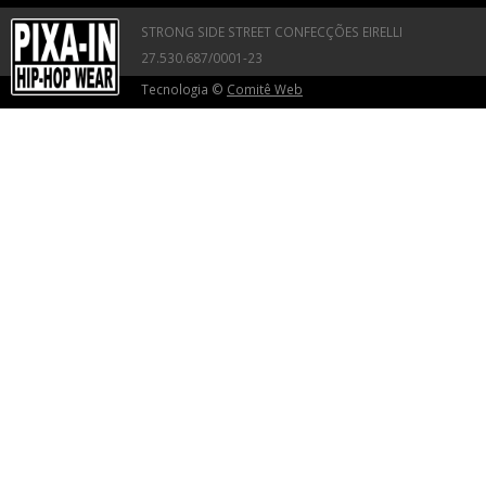
STRONG SIDE STREET CONFECÇÕES EIRELLI
27.530.687/0001-23
Tecnologia ©
Comitê Web