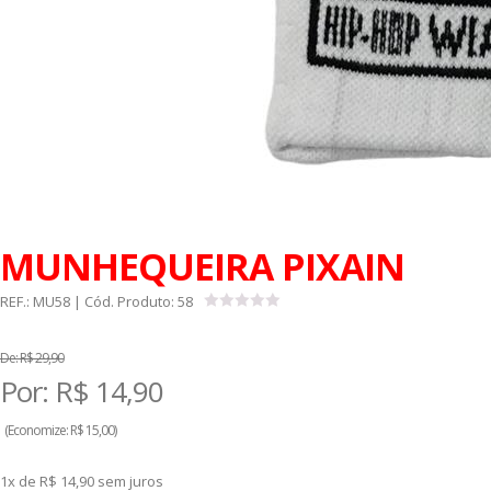
MUNHEQUEIRA PIXAIN
REF.:
MU58
| Cód. Produto:
58
De:
R$ 29,90
Por:
R$
14,90
(
Economize:
R$ 15,00)
1x de R$ 14,90
sem juros