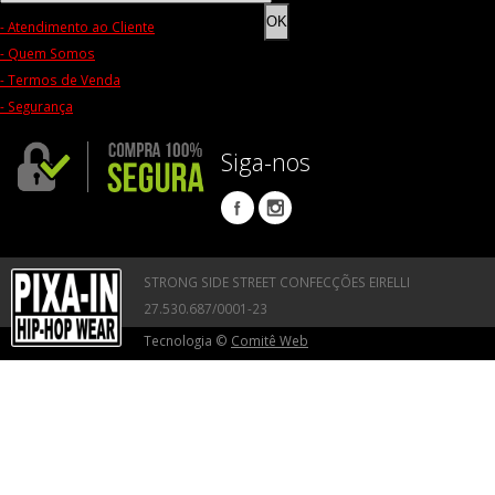
OK
- Atendimento ao Cliente
- Quem Somos
- Termos de Venda
- Segurança
Siga-nos
STRONG SIDE STREET CONFECÇÕES EIRELLI
27.530.687/0001-23
Tecnologia ©
Comitê Web