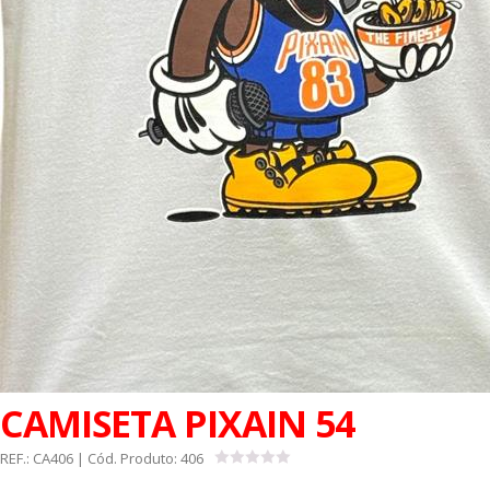
CAMISETA PIXAIN 54
REF.:
CA406
| Cód. Produto:
406