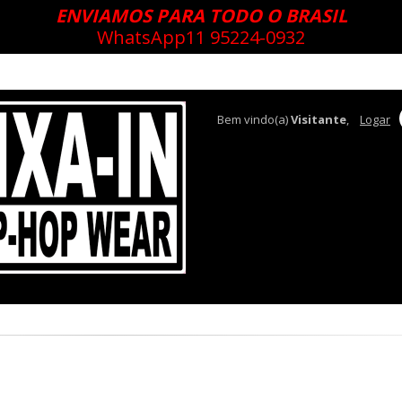
ENVIAMOS PARA TODO O BRASIL
WhatsApp
11 95224-0932
Bem vindo(a)
Visitante
,
Logar