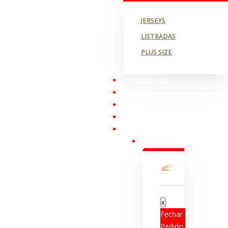
JERSEYS
LISTRADAS
PLUS SIZE
CONJUNTOS
POLO
BROTHAS AND CASH
STRONG
PROMOÇÕES
(
0
) - R$
0,00
Fechar
Pedido