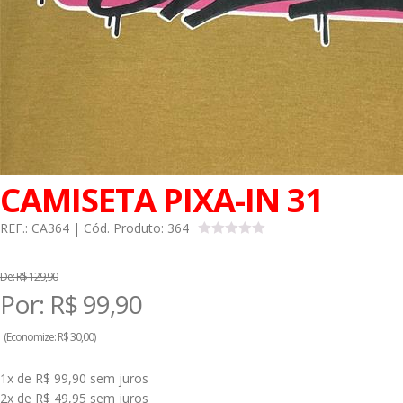
CAMISETA PIXA-IN 31
REF.:
CA364
| Cód. Produto:
364
De:
R$ 129,90
Por:
R$
99,90
(
Economize:
R$ 30,00)
1x de R$ 99,90
sem juros
2x de R$ 49,95
sem juros