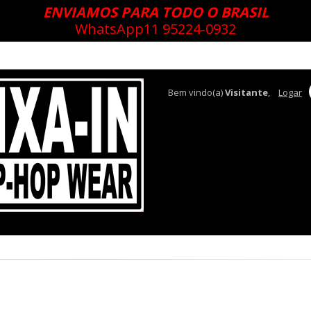
ENVIAMOS PARA TODO O BRASIL
WhatsApp
11 95224-0932
Bem vindo(a)
Visitante
,
Logar