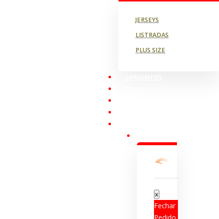
JERSEYS
LISTRADAS
PLUS SIZE
CONJUNTOS
POLO
BROTHAS AND CASH
STRONG
PROMOÇÕES
(
0
) - R$
0,00
Fechar
Pedido