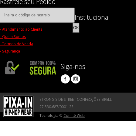
Rastreie seu Pedido
Institucional
OK
- Atendimento ao Cliente
- Quem Somos
- Termos de Venda
- Segurança
Siga-nos
STRONG SIDE STREET CONFECÇÕES EIRELLI
27.530.687/0001-23
Tecnologia ©
Comitê Web