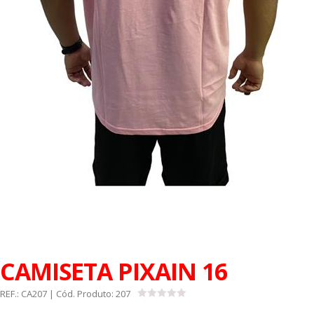
CAMISETA PIXAIN 16
REF.:
CA207
| Cód. Produto:
207